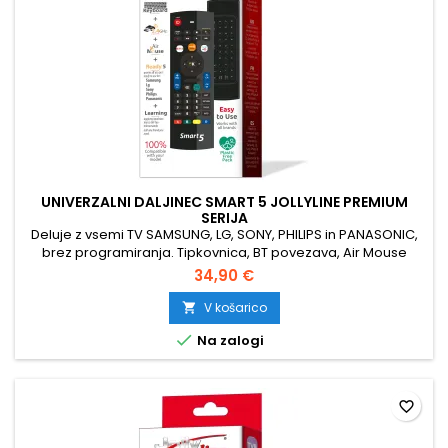
UNIVERZALNI DALJINEC SMART 5 JOLLYLINE PREMIUM
SERIJA
Deluje z vsemi TV SAMSUNG, LG, SONY, PHILIPS in PANASONIC,
brez programiranja. Tipkovnica, BT povezava, Air Mouse
(zračna miška), mikrofon, funkcija učenja.
34,90 €
V košarico


Na zalogi
favorite_border