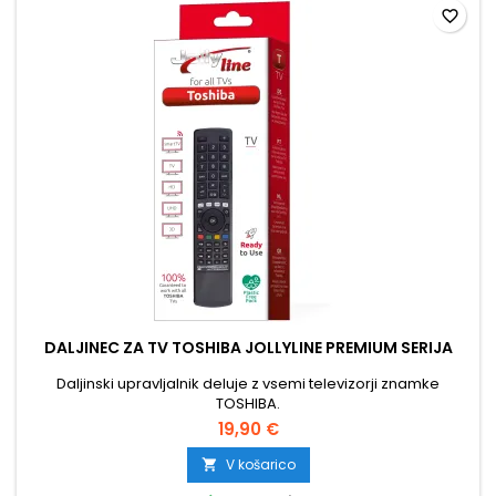
favorite_border
DALJINEC ZA TV TOSHIBA JOLLYLINE PREMIUM SERIJA
Daljinski upravljalnik deluje z vsemi televizorji znamke
TOSHIBA.
19,90 €
V košarico
