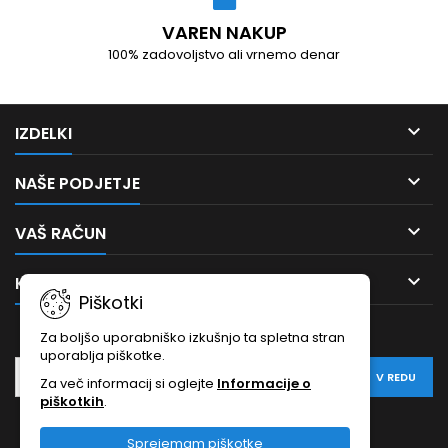
VAREN NAKUP
100% zadovoljstvo ali vrnemo denar

IZDELKI

NAŠE PODJETJE

VAŠ RAČUN

KONTAKT
Piškotki
OBVESTILA:
Za boljšo uporabniško izkušnjo ta spletna stran
uporablja piškotke.
Za več informacij si oglejte
Informacije o
piškotkih
.
Facebook
Sprejemam piškotke