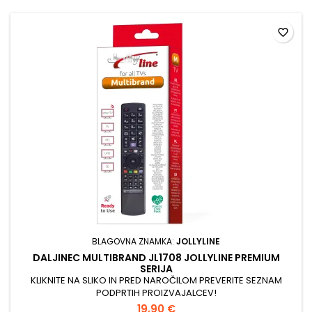
favorite_border
BLAGOVNA ZNAMKA:
JOLLYLINE
DALJINEC MULTIBRAND JL1708 JOLLYLINE PREMIUM
SERIJA
KLIKNITE NA SLIKO IN PRED NAROČILOM PREVERITE SEZNAM
PODPRTIH PROIZVAJALCEV!
19,90 €