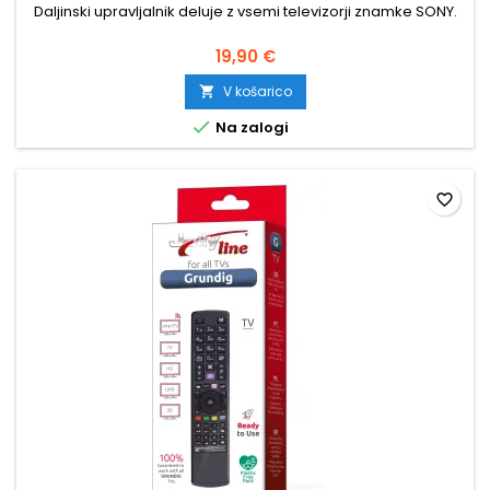
Daljinski upravljalnik deluje z vsemi televizorji znamke SONY.
19,90 €
V košarico


Na zalogi
favorite_border