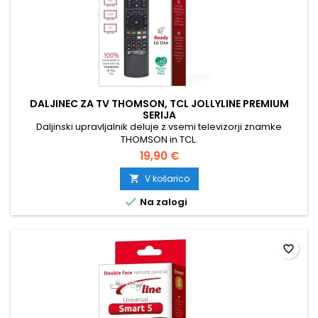
DALJINEC ZA TV THOMSON, TCL JOLLYLINE PREMIUM
SERIJA
Daljinski upravljalnik deluje z vsemi televizorji znamke
THOMSON in TCL.
19,90 €
V košarico


Na zalogi
favorite_border