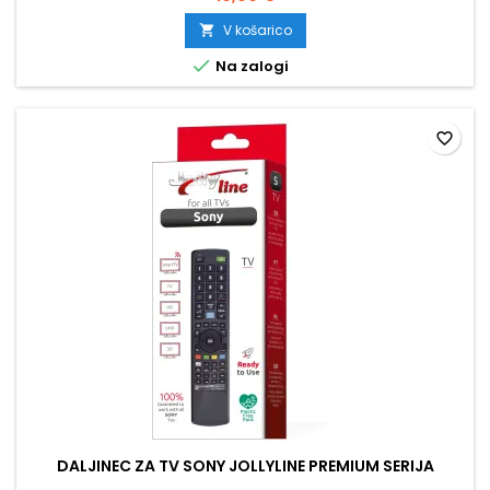
V košarico


Na zalogi
favorite_border
DALJINEC ZA TV SONY JOLLYLINE PREMIUM SERIJA