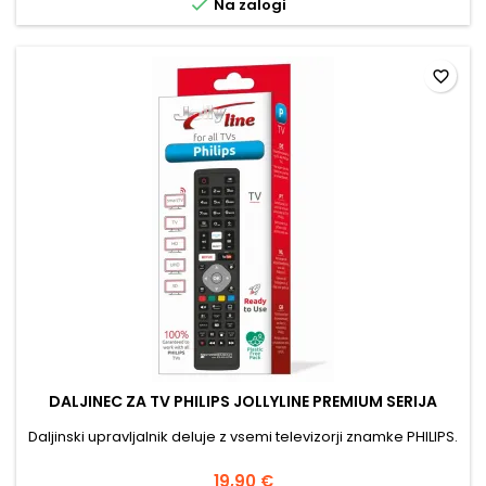

Na zalogi
favorite_border
DALJINEC ZA TV PHILIPS JOLLYLINE PREMIUM SERIJA
Daljinski upravljalnik deluje z vsemi televizorji znamke PHILIPS.
19,90 €