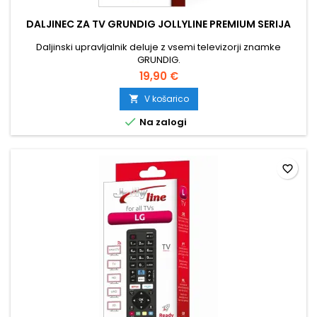
DALJINEC ZA TV GRUNDIG JOLLYLINE PREMIUM SERIJA
Daljinski upravljalnik deluje z vsemi televizorji znamke
GRUNDIG.
19,90 €
V košarico


Na zalogi
favorite_border